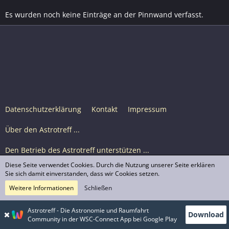
Es wurden noch keine Einträge an der Pinnwand verfasst.
Datenschutzerklärung
Kontakt
Impressum
Über den Astrotreff ...
Den Betrieb des Astrotreff unterstützen ...
Diese Seite verwendet Cookies. Durch die Nutzung unserer Seite erklären
Nutzungsbedingungen
Sie sich damit einverstanden, dass wir Cookies setzen.
Weitere Informationen
Schließen
Astrotreff Portal M2
© Astrotreff 2001-2026, lizenziert unter CC BY-SA,
Astrotreff - Die Astronomie und Raumfahrt
Download
sofern für einzelne Inhalte nicht anders angegeben
Community in der WSC-Connect App bei Google Play