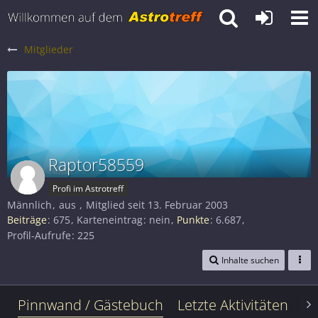
Mitglieder
Raptor58559
Profi im Astrotreff
Männlich
aus
Mitglied seit 13. Februar 2003
Beiträge
675
Karteneintrag
nein
Punkte
6.687
Profil-Aufrufe
225
Inhalte suchen
Pinnwand / Gästebuch
Letzte Aktivitäten
Le