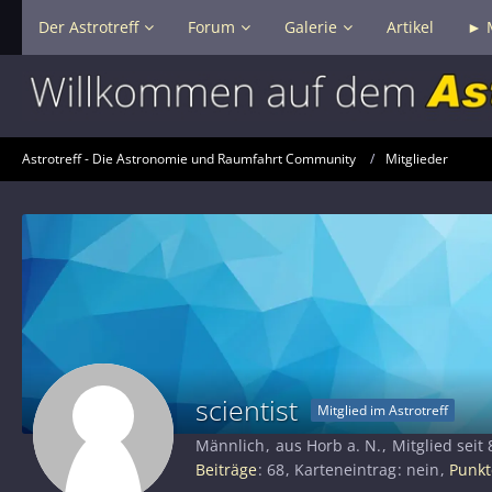
Der Astrotreff
Forum
Galerie
Artikel
► 
Astrotreff - Die Astronomie und Raumfahrt Community
Mitglieder
scientist
Mitglied im Astrotreff
Männlich
aus Horb a. N.
Mitglied seit
Beiträge
68
Karteneintrag
nein
Punkt