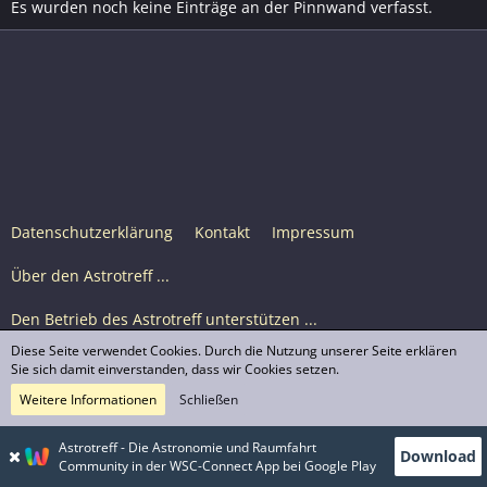
Es wurden noch keine Einträge an der Pinnwand verfasst.
Datenschutzerklärung
Kontakt
Impressum
Über den Astrotreff ...
Den Betrieb des Astrotreff unterstützen ...
Diese Seite verwendet Cookies. Durch die Nutzung unserer Seite erklären
Nutzungsbedingungen
Sie sich damit einverstanden, dass wir Cookies setzen.
Weitere Informationen
Schließen
Astrotreff Portal M2
© Astrotreff 2001-2026, lizenziert unter CC BY-SA,
Astrotreff - Die Astronomie und Raumfahrt
Download
sofern für einzelne Inhalte nicht anders angegeben
Community in der WSC-Connect App bei Google Play