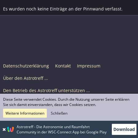
Es wurden noch keine Einträge an der Pinnwand verfasst.
Datenschutzerklärung
Kontakt
Impressum
Über den Astrotreff ...
Den Betrieb des Astrotreff unterstützen ...
Diese Seite verwendet Cookies. Durch die Nutzung unserer Seite erklären
Nutzungsbedingungen
Sie sich damit einverstanden, dass wir Cookies setzen.
Weitere Informationen
Schließen
Astrotreff Portal M2
© Astrotreff 2001-2026, lizenziert unter CC BY-SA,
Astrotreff - Die Astronomie und Raumfahrt
Download
sofern für einzelne Inhalte nicht anders angegeben
Community in der WSC-Connect App bei Google Play