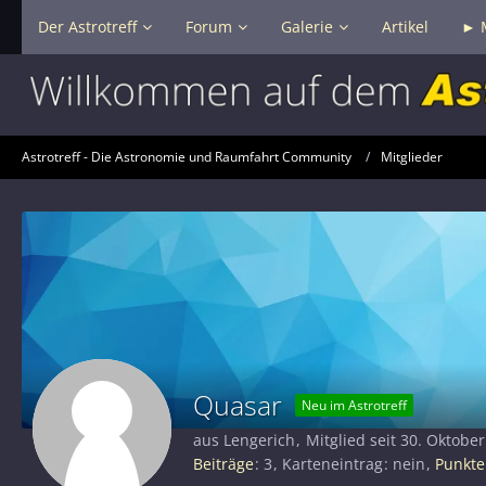
Der Astrotreff
Forum
Galerie
Artikel
► 
Astrotreff - Die Astronomie und Raumfahrt Community
Mitglieder
Quasar
Neu im Astrotreff
aus Lengerich
Mitglied seit 30. Oktobe
Beiträge
3
Karteneintrag
nein
Punkte