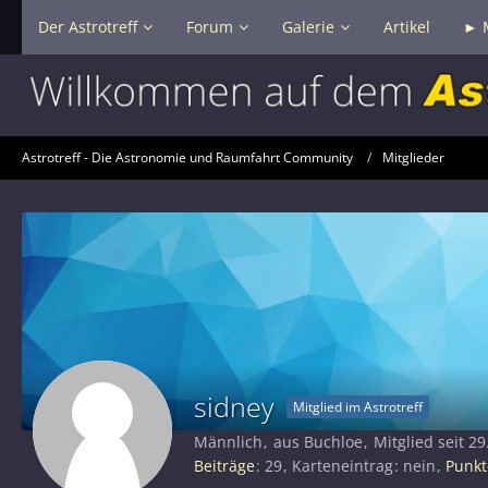
Der Astrotreff
Forum
Galerie
Artikel
► 
Astrotreff - Die Astronomie und Raumfahrt Community
Mitglieder
sidney
Mitglied im Astrotreff
Männlich
aus Buchloe
Mitglied seit 2
Beiträge
29
Karteneintrag
nein
Punkt