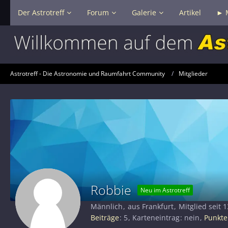
Der Astrotreff
Forum
Galerie
Artikel
► 
Astrotreff - Die Astronomie und Raumfahrt Community
Mitglieder
Robbie
Neu im Astrotreff
Männlich
aus Frankfurt
Mitglied seit 1
Beiträge
5
Karteneintrag
nein
Punkte