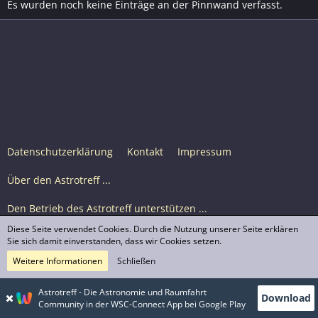
Es wurden noch keine Einträge an der Pinnwand verfasst.
Datenschutzerklärung
Kontakt
Impressum
Über den Astrotreff ...
Den Betrieb des Astrotreff unterstützen ...
Diese Seite verwendet Cookies. Durch die Nutzung unserer Seite erklären
Nutzungsbedingungen
Sie sich damit einverstanden, dass wir Cookies setzen.
Weitere Informationen
Schließen
Astrotreff Portal M2
© Astrotreff 2001-2026, lizenziert unter CC BY-SA,
Astrotreff - Die Astronomie und Raumfahrt
Download
sofern für einzelne Inhalte nicht anders angegeben
Community in der WSC-Connect App bei Google Play