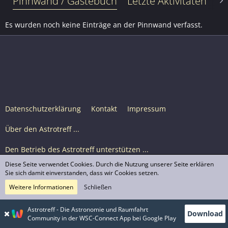
Pinnwand / Gästebuch
Letzte Aktivitäten
Le
Es wurden noch keine Einträge an der Pinnwand verfasst.
Datenschutzerklärung
Kontakt
Impressum
Über den Astrotreff ...
Den Betrieb des Astrotreff unterstützen ...
Diese Seite verwendet Cookies. Durch die Nutzung unserer Seite erklären
Nutzungsbedingungen
Sie sich damit einverstanden, dass wir Cookies setzen.
Weitere Informationen
Schließen
Astrotreff Portal M2
© Astrotreff 2001-2026, lizenziert unter CC BY-SA,
Astrotreff - Die Astronomie und Raumfahrt
Download
sofern für einzelne Inhalte nicht anders angegeben
Community in der WSC-Connect App bei Google Play