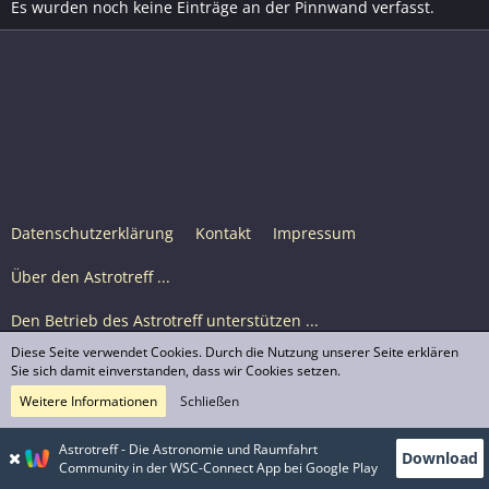
Es wurden noch keine Einträge an der Pinnwand verfasst.
Datenschutzerklärung
Kontakt
Impressum
Über den Astrotreff ...
Den Betrieb des Astrotreff unterstützen ...
Diese Seite verwendet Cookies. Durch die Nutzung unserer Seite erklären
Nutzungsbedingungen
Sie sich damit einverstanden, dass wir Cookies setzen.
Weitere Informationen
Schließen
Astrotreff Portal M2
© Astrotreff 2001-2026, lizenziert unter CC BY-SA,
Astrotreff - Die Astronomie und Raumfahrt
Download
sofern für einzelne Inhalte nicht anders angegeben
Community in der WSC-Connect App bei Google Play