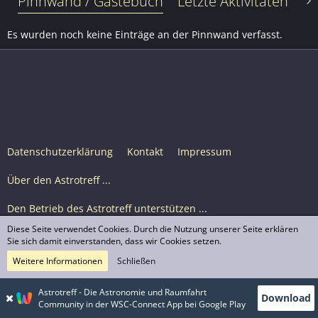
Pinnwand / Gästebuch
Letzte Aktivitäten
Le
Es wurden noch keine Einträge an der Pinnwand verfasst.
Datenschutzerklärung
Kontakt
Impressum
Über den Astrotreff ...
Den Betrieb des Astrotreff unterstützen ...
Diese Seite verwendet Cookies. Durch die Nutzung unserer Seite erklären
Nutzungsbedingungen
Sie sich damit einverstanden, dass wir Cookies setzen.
Weitere Informationen
Schließen
Astrotreff Portal M2
© Astrotreff 2001-2026, lizenziert unter CC BY-SA,
Astrotreff - Die Astronomie und Raumfahrt
Download
sofern für einzelne Inhalte nicht anders angegeben
Community in der WSC-Connect App bei Google Play