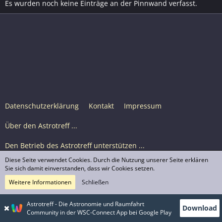
Es wurden noch keine Einträge an der Pinnwand verfasst.
Datenschutzerklärung
Kontakt
Impressum
Über den Astrotreff ...
Den Betrieb des Astrotreff unterstützen ...
Diese Seite verwendet Cookies. Durch die Nutzung unserer Seite erklären
Nutzungsbedingungen
Sie sich damit einverstanden, dass wir Cookies setzen.
Weitere Informationen
Schließen
Astrotreff Portal M2
© Astrotreff 2001-2026, lizenziert unter CC BY-SA,
Astrotreff - Die Astronomie und Raumfahrt
Download
sofern für einzelne Inhalte nicht anders angegeben
Community in der WSC-Connect App bei Google Play