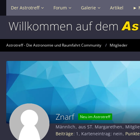
Der Astrotreff
Forum
Galerie
Artikel
► 
Astrotreff - Die Astronomie und Raumfahrt Community
Mitglieder
Znarf
Neu im Astrotreff
Männlich
aus ST. Margarethen
Mitglie
Beiträge
1
Karteneintrag
nein
Punkte