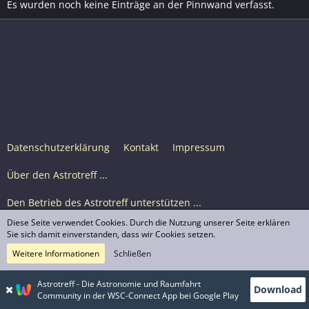
Es wurden noch keine Einträge an der Pinnwand verfasst.
Datenschutzerklärung
Kontakt
Impressum
Über den Astrotreff ...
Den Betrieb des Astrotreff unterstützen ...
Diese Seite verwendet Cookies. Durch die Nutzung unserer Seite erklären
Nutzungsbedingungen
Sie sich damit einverstanden, dass wir Cookies setzen.
Weitere Informationen
Schließen
Astrotreff Portal M2
© Astrotreff 2001-2026, lizenziert unter CC BY-SA,
Astrotreff - Die Astronomie und Raumfahrt
Download
sofern für einzelne Inhalte nicht anders angegeben
Community in der WSC-Connect App bei Google Play