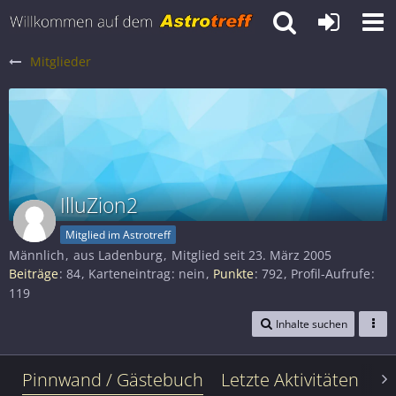
Mitglieder
IlluZion2
Mitglied im Astrotreff
Männlich
aus Ladenburg
Mitglied seit 23. März 2005
Beiträge
84
Karteneintrag
nein
Punkte
792
Profil-Aufrufe
119
Inhalte suchen
Pinnwand / Gästebuch
Letzte Aktivitäten
Le