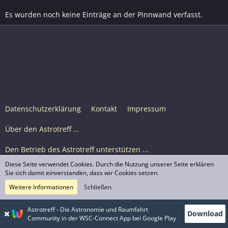
Es wurden noch keine Einträge an der Pinnwand verfasst.
Datenschutzerklärung
Kontakt
Impressum
Über den Astrotreff ...
Den Betrieb des Astrotreff unterstützen ...
Diese Seite verwendet Cookies. Durch die Nutzung unserer Seite erklären
Nutzungsbedingungen
Sie sich damit einverstanden, dass wir Cookies setzen.
Weitere Informationen
Schließen
Astrotreff Portal M2
© Astrotreff 2001-2026, lizenziert unter CC BY-SA,
Astrotreff - Die Astronomie und Raumfahrt
Download
sofern für einzelne Inhalte nicht anders angegeben
Community in der WSC-Connect App bei Google Play