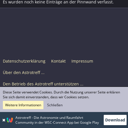
Es wurden noch keine Einträge an der Pinnwand verfasst.
Datenschutzerklärung
Kontakt
Impressum
Über den Astrotreff ...
Den Betrieb des Astrotreff unterstützen ...
Diese Seite verwendet Cookies. Durch die Nutzung unserer Seite erklären
Nutzungsbedingungen
Sie sich damit einverstanden, dass wir Cookies setzen.
Weitere Informationen
Schließen
Astrotreff Portal M2
© Astrotreff 2001-2026, lizenziert unter CC BY-SA,
Astrotreff - Die Astronomie und Raumfahrt
Download
sofern für einzelne Inhalte nicht anders angegeben
Community in der WSC-Connect App bei Google Play