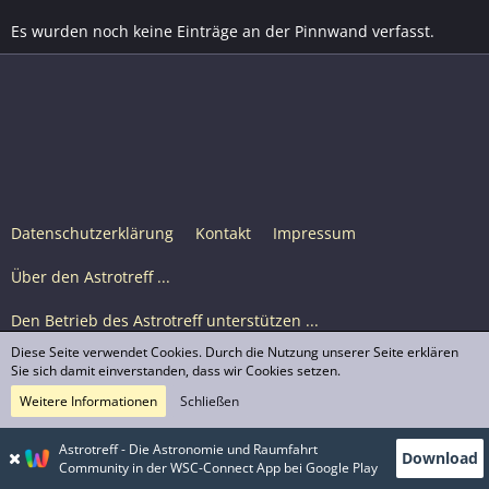
Es wurden noch keine Einträge an der Pinnwand verfasst.
Datenschutzerklärung
Kontakt
Impressum
Über den Astrotreff ...
Den Betrieb des Astrotreff unterstützen ...
Diese Seite verwendet Cookies. Durch die Nutzung unserer Seite erklären
Nutzungsbedingungen
Sie sich damit einverstanden, dass wir Cookies setzen.
Weitere Informationen
Schließen
Astrotreff Portal M2
© Astrotreff 2001-2026, lizenziert unter CC BY-SA,
Astrotreff - Die Astronomie und Raumfahrt
Download
sofern für einzelne Inhalte nicht anders angegeben
Community in der WSC-Connect App bei Google Play