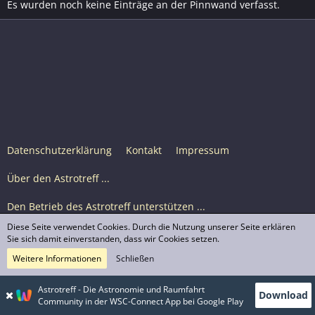
Es wurden noch keine Einträge an der Pinnwand verfasst.
Datenschutzerklärung
Kontakt
Impressum
Über den Astrotreff ...
Den Betrieb des Astrotreff unterstützen ...
Diese Seite verwendet Cookies. Durch die Nutzung unserer Seite erklären
Nutzungsbedingungen
Sie sich damit einverstanden, dass wir Cookies setzen.
Weitere Informationen
Schließen
Astrotreff Portal M2
© Astrotreff 2001-2026, lizenziert unter CC BY-SA,
Astrotreff - Die Astronomie und Raumfahrt
Download
sofern für einzelne Inhalte nicht anders angegeben
Community in der WSC-Connect App bei Google Play