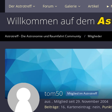
Der Astrotreff
Forum
Galerie
Artikel
► 
Astrotreff - Die Astronomie und Raumfahrt Community
Mitglieder
tom50
Mitglied im Astrotreff
aus
Mitglied seit 29. November 2004
Beiträge
16
Karteneintrag
nein
Punkt