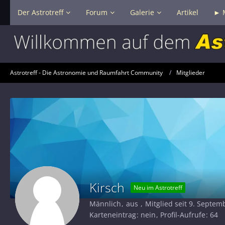
Der Astrotreff
Forum
Galerie
Artikel
► 
Astrotreff - Die Astronomie und Raumfahrt Community
Mitglieder
Kirsch
Neu im Astrotreff
Männlich
aus
Mitglied seit 9. Septem
Karteneintrag
nein
Profil-Aufrufe
64