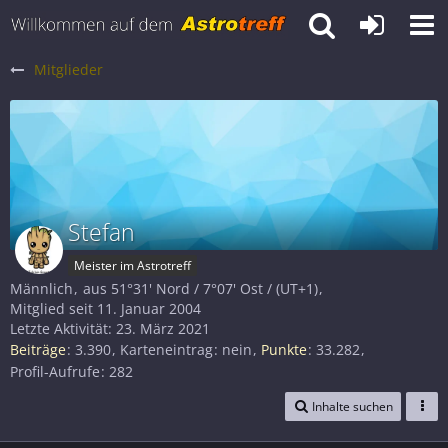
Mitglieder
Stefan
Meister im Astrotreff
Männlich
aus 51°31' Nord / 7°07' Ost / (UT+1)
Mitglied seit 11. Januar 2004
Letzte Aktivität:
23. März 2021
Beiträge
3.390
Karteneintrag
nein
Punkte
33.282
Profil-Aufrufe
282
Inhalte suchen