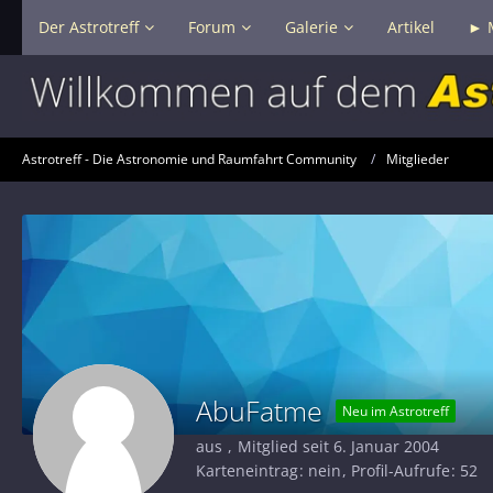
Der Astrotreff
Forum
Galerie
Artikel
► 
Astrotreff - Die Astronomie und Raumfahrt Community
Mitglieder
AbuFatme
Neu im Astrotreff
aus
Mitglied seit 6. Januar 2004
Karteneintrag
nein
Profil-Aufrufe
52