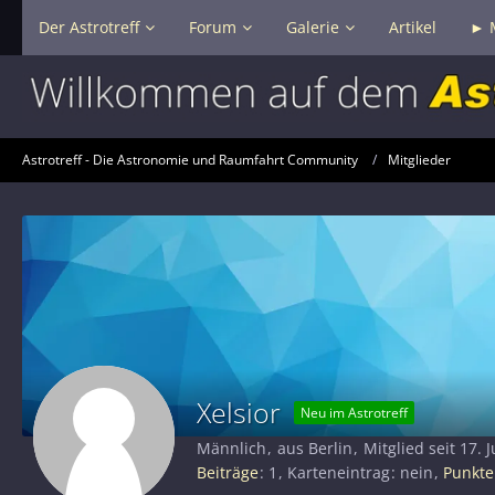
Der Astrotreff
Forum
Galerie
Artikel
► 
Astrotreff - Die Astronomie und Raumfahrt Community
Mitglieder
Xelsior
Neu im Astrotreff
Männlich
aus Berlin
Mitglied seit 17. J
Beiträge
1
Karteneintrag
nein
Punkte