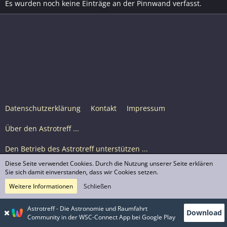
Es wurden noch keine Einträge an der Pinnwand verfasst.
Datenschutzerklärung
Kontakt
Impressum
Über den Astrotreff ...
Den Betrieb des Astrotreff unterstützen ...
Diese Seite verwendet Cookies. Durch die Nutzung unserer Seite erklären
Nutzungsbedingungen
Sie sich damit einverstanden, dass wir Cookies setzen.
Weitere Informationen
Schließen
Astrotreff Portal M2
© Astrotreff 2001-2026, lizenziert unter CC BY-SA,
Astrotreff - Die Astronomie und Raumfahrt
Download
sofern für einzelne Inhalte nicht anders angegeben
Community in der WSC-Connect App bei Google Play