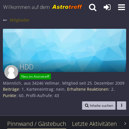
Mitglieder
HDD
Neu im Astrotreff
Männlich
aus 34246 Vellmar
Mitglied seit 25. Dezember 2009
Beiträge
1
Karteneintrag
nein
Erhaltene Reaktionen
2
Punkte
60
Profil-Aufrufe
43
Inhalte suchen
Pinnwand / Gästebuch
Letzte Aktivitäten
Le