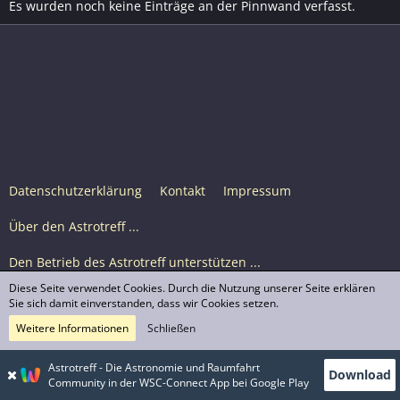
Es wurden noch keine Einträge an der Pinnwand verfasst.
Datenschutzerklärung
Kontakt
Impressum
Über den Astrotreff ...
Den Betrieb des Astrotreff unterstützen ...
Diese Seite verwendet Cookies. Durch die Nutzung unserer Seite erklären
Nutzungsbedingungen
Sie sich damit einverstanden, dass wir Cookies setzen.
Weitere Informationen
Schließen
Astrotreff Portal M2
© Astrotreff 2001-2026, lizenziert unter CC BY-SA,
Astrotreff - Die Astronomie und Raumfahrt
Download
sofern für einzelne Inhalte nicht anders angegeben
Community in der WSC-Connect App bei Google Play