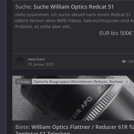
Suche
Suche William Optics Redcat 51
Hallo zusammen, ich suche aktuell nach einem Redcat 51
(ältere Version ohne WIFD Fokus). Gebrauchsspuren sind k
Problem, es sollte aber voll…
EUR bis 500€
meerisam
130
23. Januar 2025
Erledigt
Optische Baugruppen (Korrektoren, Reducer, Barlows ...)
Biete
William Optics Flattner / Reducer 61R f
Zenitstar 61 Teleskop