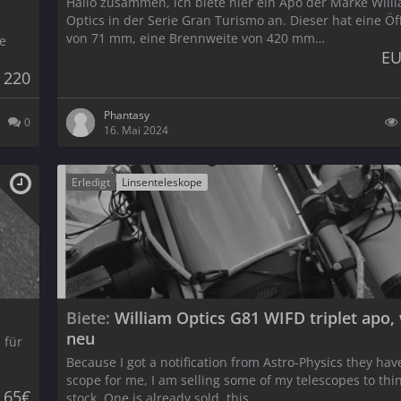
Hallo zusammen, ich biete hier ein Apo der Marke Will
Optics in der Serie Gran Turismo an. Dieser hat eine Ö
von 71 mm, eine Brennweite von 420 mm…
ne
EU
 220
Phantasy
0
16. Mai 2024
Erledigt
Linsenteleskope
Biete
William Optics G81 WIFD triplet apo,
neu
 für
Because I got a notification from Astro-Physics they hav
scope for me, I am selling some of my telescopes to thi
 65€
stock. One is already sold, this…