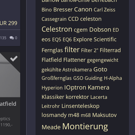
Canon
Bresser
Bino
Carl Zeiss
CCD
celeston
Cassegrain
UR 299
Celestron
Dobson
cgem
ED
135
0
eos
Explore Scientific
EQ5
EQ6
filter
Fernglas
Filterrad
Filter 2"
Flatfield
Flattener
gegengewicht
Goto
gekühlte Astrokamera
Großfernglas
GSO
Guiding
H-Alpha
IOptron
Kamera
Hyperion
Klassiker
korrektor
Lacerta
atfield
Linsenteleskop
Leitrohr
losmandy
m48
Maksutov
m68
ptics
Montierung
 1190,-
Meade