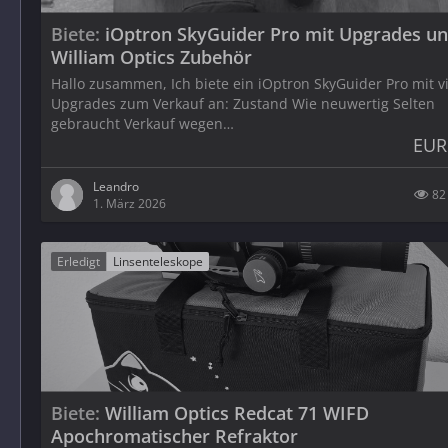
Biete
iOptron SkyGuider Pro mit Upgrades u
William Optics Zubehör
Hallo zusammen, Ich biete ein iOptron SkyGuider Pro mit v
Upgrades zum Verkauf an: Zustand Wie neuwertig Selten
gebraucht Verkauf wegen…
EUR
Leandro
82
1. März 2026
Erledigt
Linsenteleskope
Biete
William Optics Redcat 71 WIFD
Apochromatischer Refraktor