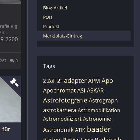
Blog-Artikel
POIs
afie Rig
Produkt
gen…
Marktplatz-Eintrag
R 2200
267
0
Tags
adapter
Apo
2"
APM
2 Zoll
Apochromat
ASI
ASKAR
Astrofotografie
Astrograph
astrokamera
Astromodifikation
Astromodifiziert
Astronomie
baader
 für
Astronomik
ATIK
Barlow
Berlebach
Barlow-Linse