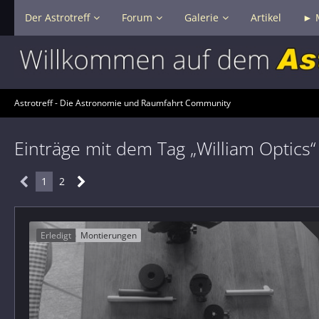
Der Astrotreff
Forum
Galerie
Artikel
► 
Astrotreff - Die Astronomie und Raumfahrt Community
Einträge mit dem Tag „William Optics“
1
2
Erledigt
Montierungen