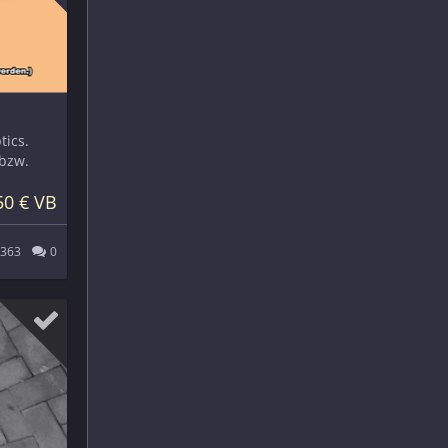
tics.
 bzw.
50 € VB
363
0