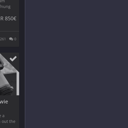
iam
ffnung
R 850€
261
0
 wie
e a
n out the