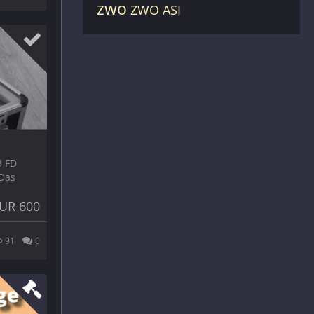
zwo
ZWO ASI
8 FD
 Das
UR 600
91
0