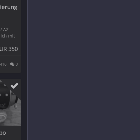
tierung
/ AZ
eich mit
UR 350
410
0
Apo