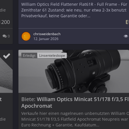
William Optics Field Flattener Flat61R - Full Frame - Für
die
Zenithstar 61 Zustand: wie neu, nur etwa 2-3x benutzt
Privatverkauf, keine Garantie oder…
1200
E
chrisweidenbach
0
12. Januar 2026
Erledigt
Linsenteleskope
t
Biete
William Optics Minicat 51/178 f/3,5 Fl
Apochromat
Verkaufe hier einen nagelneuen unbenutzten William O
die
Minicat 51/178 f/3,5 Flatfield Apochromat Neupreis war
Euro Rechnung + Garantie, Kaufdatum…