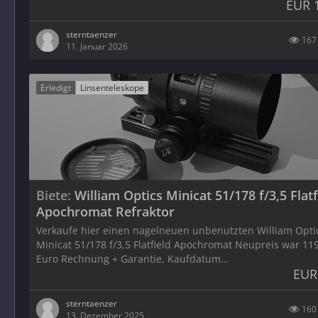
EUR 
sterntaenzer
167
11. Januar 2026
Erledigt
Linsenteleskope
Biete
William Optics Minicat 51/178 f/3,5 Flatf
Apochromat Refraktor
Verkaufe hier einen nagelneuen unbenutzten William Opti
Minicat 51/178 f/3,5 Flatfield Apochromat Neupreis war 119
Euro Rechnung + Garantie, Kaufdatum…
EUR
sterntaenzer
160
13. Dezember 2025