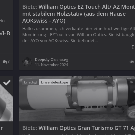
Biete
William Optics EZ Touch Alt/ AZ Mon
mit stabilem Holzstativ (aus dem Hause
AOKswiss - AYO)
ein
Hallo zusammen, ich verkaufe hier eine hochwertige Alt
 VHB
Montierung - EZTouch von William Optics. Sie ist baugl
der AYO von AOKswiss. Sie befindet…
E
Deepsky-Oldenburg
0
11. November 2024
Erledigt
Linsenteleskope
ür
Biete
William Optics Gran Turismo GT 71 