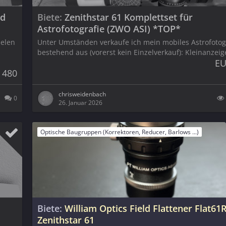
nd
Biete
Zenithstar 61 Komplettset für
Astrofotografie (ZWO ASI) *TOP*
ielen
Unter Umständen verkaufe ich mein mobiles Astrofotogr
bestehend aus (vorerst kein Einzelverkauf): Kleinanzei
EU
 480
chrisweidenbach
0
26. Januar 2026
Optische Baugruppen (Korrektoren, Reducer, Barlows ...)
Biete
William Optics Field Flattener Flat61R
Zenithstar 61