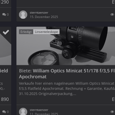
1290
E
sterntaenzer
0
15. Dezember 2025
Erledigt
Linsenteleskope
ield
Biete
William Optics Minicat 51/178 f/3,5 Fl
Apochromat
cs
Verkaufe hier einen nagelneuen William Optics Minicat
0,-
f/3,5 Flatfield Apochromat. Rechnung + Garantie, Kauf
31.10.2025 Originalverpackung,…
 890
E
sterntaenzer
0
11. Dezember 2025