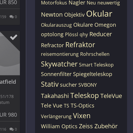
UR 850
Nagler
Motorfokus
Neu
neuwertig
Okular
Newton
Objektiv
159
0
Okulare
Omegon
Okularauszug
Reducer
optolong
Plössl
qhy
Refraktor
Refractor
reisemontierung
Rohrschellen
Skywatcher
Smart Teleskop
Sonnenfilter
Spiegelteleskop
atfield
Stativ
sucher
SVBONY
Teleskop
Takahashi
TeleVue
 51/178
datum
Tele Vue
TS-Optics
TS
Vixen
UR 980
Verlängerung
Zeiss
Zubehör
William Optics
116
0