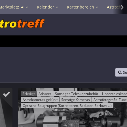
Marktplatz ◄
Kalender
Kartenbereich
Astrochat 
Su
Erledigt
Adapter
Sonstiges Teleskopzubehör
Linsenteleskop
Astrokameras gekühlt
Sonstige Kameras
Astrofotografie-Zube
Optische Baugruppen (Korrektoren, Reducer, Barlows ...)