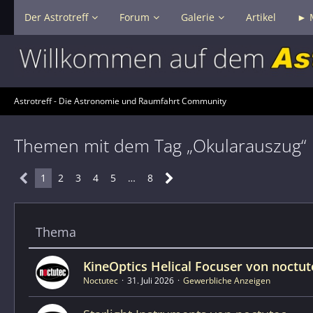
Der Astrotreff
Forum
Galerie
Artikel
► 
Astrotreff - Die Astronomie und Raumfahrt Community
Themen mit dem Tag „Okularauszug“
1
2
3
4
5
…
8
Thema
KineOptics Helical Focuser von noctut
Noctutec
31. Juli 2026
Gewerbliche Anzeigen