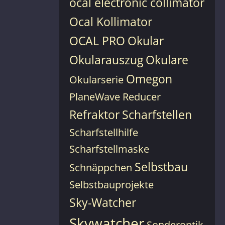
ocal electronic collimator
Ocal Kollimator
OCAL PRO
Okular
Okularauszug
Okulare
Omegon
Okularserie
PlaneWave
Reducer
Refraktor
Scharfstellen
Scharfstellhilfe
Scharfstellmaske
Selbstbau
Schnäppchen
Selbstbauprojekte
Sky-Watcher
Skywatcher
Sonderoptik