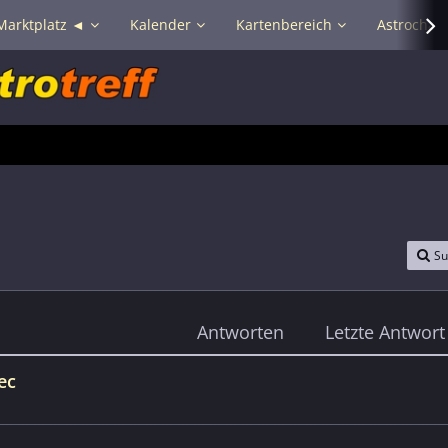
Marktplatz ◄
Kalender
Kartenbereich
Astrochat 
Su
Antworten
Letzte Antwort
ec