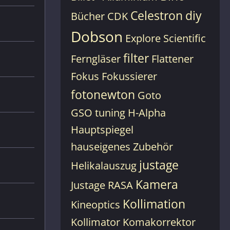
Celestron
diy
Bücher
CDK
Dobson
Explore Scientific
filter
Ferngläser
Flattener
Fokus
Fokussierer
fotonewton
Goto
GSO tuning
H-Alpha
Hauptspiegel
hauseigenes Zubehör
justage
Helikalauszug
Kamera
Justage RASA
Kollimation
Kineoptics
Kollimator
Komakorrektor