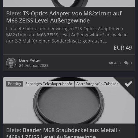
Biete
TS-Optics Adapter von M82x1mm auf
M68 ZEISS Level Außengewinde
Ich biete hier einen neuwertigen "TS-Optics Adapter von
M82x1mm auf M68 ZEISS Level Außengewinde" an, welche
nur 2-3 Mal für einen Sondereinsatz gebraucht…
EUR 49
Dane_Vetter
433
0
24. Februar 2023
Erledigt
Sonstiges Teleskopzubehör
Astrofotografie-Zubekör
Biete
Baader M68 Staubdeckel aus Metall -
M68x1 ZEISS Level Außengewinde