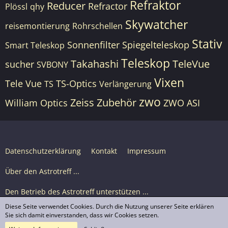
Refraktor
Reducer
Refractor
Plössl
qhy
Skywatcher
reisemontierung
Rohrschellen
Stativ
Sonnenfilter
Spiegelteleskop
Smart Teleskop
Teleskop
Takahashi
TeleVue
sucher
SVBONY
Vixen
Tele Vue
TS-Optics
TS
Verlängerung
zwo
Zeiss
Zubehör
William Optics
ZWO ASI
Datenschutzerklärung
Kontakt
Impressum
Über den Astrotreff ...
Den Betrieb des Astrotreff unterstützen ...
Diese Seite verwendet Cookies. Durch die Nutzung unserer Seite erklären
Nutzungsbedingungen
Sie sich damit einverstanden, dass wir Cookies setzen.