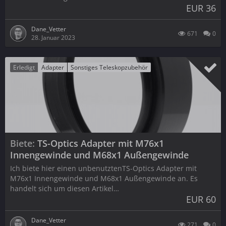
EUR 36
Dane_Vetter
671
0
28. Januar 2023
Erledigt
Adapter
Sonstiges Teleskopzubehör
Biete
TS-Optics Adapter mit M76x1
Innengewinde und M68x1 Außengewinde
Ich biete hier einen unbenutztenTS-Optics Adapter mit
M76x1 Innengewinde und M68x1 Außengewinde an. Es
handelt sich um diesen Artikel…
EUR 60
Dane_Vetter
271
0