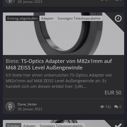
28. Januar 2023
Eintrag abgelaufen
Adapter
Sonstiges Teleskopzubehör
Biete
TS-Optics Adapter von M82x1mm auf
M68 ZEISS Level Außengewinde
Ich biete hier einen unbenutzten TS-Optics Adapter von
M82x1mm auf M68 ZEISS Level Außengewinde an. Es
handelt sich um diesen Artikel hier: [URL…
EUR 50
Dane_Vetter
742
0
28. Januar 2023
Erledigt
Adapter
Sonstiges Teleskopzubehör