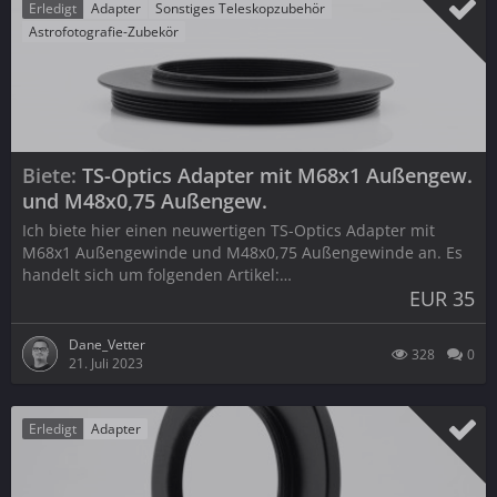
Erledigt
Adapter
Sonstiges Teleskopzubehör
Astrofotografie-Zubekör
Biete
TS-Optics Adapter mit M68x1 Außengew.
und M48x0,75 Außengew.
Ich biete hier einen neuwertigen TS-Optics Adapter mit
M68x1 Außengewinde und M48x0,75 Außengewinde an. Es
handelt sich um folgenden Artikel:…
EUR 35
Dane_Vetter
328
0
21. Juli 2023
Erledigt
Adapter