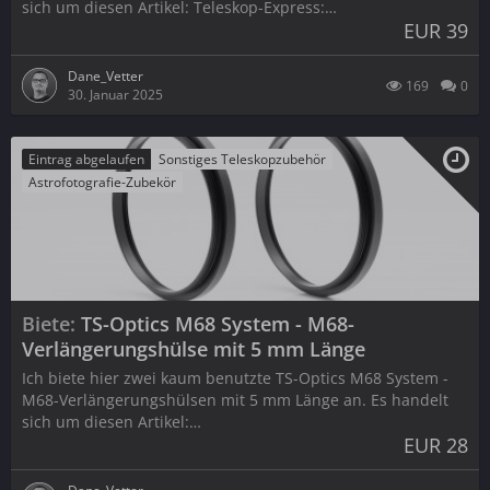
sich um diesen Artikel: Teleskop-Express:…
EUR 39
Dane_Vetter
169
0
30. Januar 2025
Eintrag abgelaufen
Sonstiges Teleskopzubehör
Astrofotografie-Zubekör
Biete
TS-Optics M68 System - M68-
Verlängerungshülse mit 5 mm Länge
Ich biete hier zwei kaum benutzte TS-Optics M68 System -
M68-Verlängerungshülsen mit 5 mm Länge an. Es handelt
sich um diesen Artikel:…
EUR 28