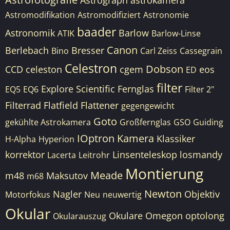
Astrograph
astrokamera
Astromodifikation
Astromodifiziert
Astronomie
baader
Astronomik
Barlow
ATIK
Barlow-Linse
Canon
Berlebach
Bresser
Bino
Carl Zeiss
Cassegrain
Celestron
Dobson
CCD
celeston
cgem
eos
ED
filter
Explore Scientific
Fernglas
EQ5
EQ6
Filter 2"
Filterrad
Flatfield
Flattener
gegengewicht
Goto
gekühlte Astrokamera
Großfernglas
GSO
Guiding
IOptron
Kamera
Klassiker
H-Alpha
Hyperion
korrektor
Linsenteleskop
losmandy
Lacerta
Leitrohr
Montierung
Meade
m48
Maksutov
m68
Newton
Nagler
Objektiv
Motorfokus
Neu
neuwertig
Okular
Okulare
Omegon
optolong
Okularauszug