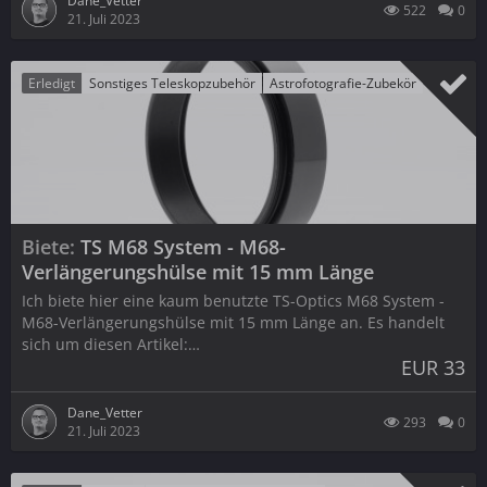
Dane_Vetter
522
0
21. Juli 2023
Erledigt
Sonstiges Teleskopzubehör
Astrofotografie-Zubekör
Biete
TS M68 System - M68-
Verlängerungshülse mit 15 mm Länge
Ich biete hier eine kaum benutzte TS-Optics M68 System -
M68-Verlängerungshülse mit 15 mm Länge an. Es handelt
sich um diesen Artikel:…
EUR 33
Dane_Vetter
293
0
21. Juli 2023