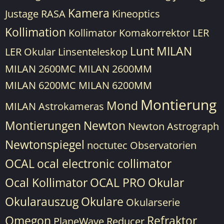
Kamera
Justage RASA
Kineoptics
Kollimation
Kollimator
Komakorrektor
LER
Lunt
MILAN
LER Okular
Linsenteleskop
MILAN 2600MC
MILAN 2600MM
MILAN 6200MC
MILAN 6200MM
Montierung
Mond
MILAN Astrokameras
Montierungen
Newton
Newton Astrograph
Newtonspiegel
noctutec
Observatorien
OCAL
ocal electronic collimator
Ocal Kollimator
OCAL PRO
Okular
Okularauszug
Okulare
Okularserie
Omegon
Refraktor
PlaneWave
Reducer