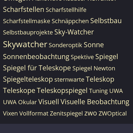
Scharfstellen
Scharfstellhilfe
Selbstbau
Scharfstellmaske
Schnäppchen
Sky-Watcher
Selbstbauprojekte
Skywatcher
Sonne
Sonderoptik
Sonnenbeobachtung
Spiegel
Spektive
Spiegel für Teleskope
Spiegel Newton
Spiegelteleskop
Teleskop
sternwarte
Teleskope
Teleskopspiegel
Tuning
UWA
Visuell
Visuelle Beobachtung
UWA Okular
zwo
Vixen
Vollformat
Zenitspiegel
ZWOptical