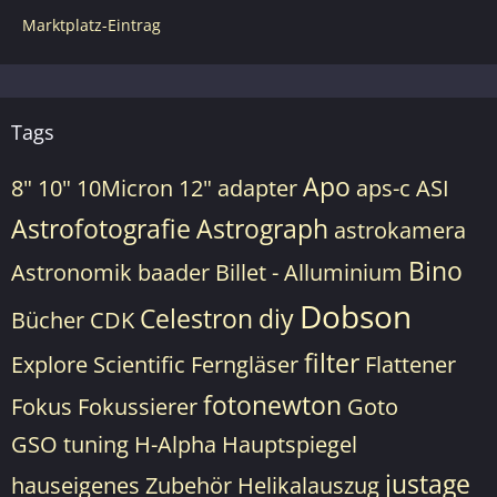
Marktplatz-Eintrag
Tags
Apo
8"
10"
10Micron
12"
adapter
aps-c
ASI
Astrofotografie
Astrograph
astrokamera
Bino
Astronomik
baader
Billet - Alluminium
Dobson
Celestron
diy
Bücher
CDK
filter
Explore Scientific
Ferngläser
Flattener
fotonewton
Fokus
Fokussierer
Goto
GSO tuning
H-Alpha
Hauptspiegel
justage
hauseigenes Zubehör
Helikalauszug