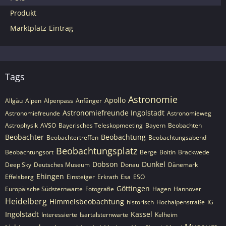
Produkt
Marktplatz-Eintrag
Tags
Astronomie
Apollo
Allgäu
Alpen
Alpenpass
Anfänger
Astronomiefreunde Ingolstadt
Astronomiefreunde
Astronomieweg
Astrophysik
AVSO
Bayerisches Teleskopmeeting
Bayern
Beobachten
Beobachter
Beobachtung
Beobachtertreffen
Beobachtungsabend
Beobachtungsplatz
Beobachtungsort
Berge
Boitin
Brackwede
Dobson
Dunkel
Deep Sky
Deutsches Museum
Donau
Dänemark
Ehingen
Effelsberg
Einsteiger
Erkrath
Esa
ESO
Göttingen
Europäische Südsternwarte
Fotografie
Hagen
Hannover
Heidelberg
Himmelsbeobachtung
historisch
Hochalpenstraße
IG
Ingolstadt
Kassel
Interessierte
Isartalsternwarte
Kelheim