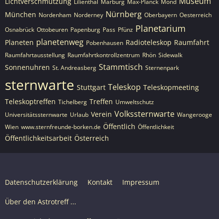
Museum
Lichtverschmutzung
Lilienthal
Marburg
Max-Planck
Mond
Nürnberg
München
Nordenham
Norderney
Oberbayern
Oesterreich
Planetarium
Osnabrück
Ottobeuren
Papenburg
Pass
Pfünz
planetenweg
Planeten
Radioteleskop
Raumfahrt
Pobenhausen
Raumfahrtausstellung
Raumfahrtkontrollzentrum
Rhön
Sidewalk
Stammtisch
Sonnenuhren
St. Andreasberg
Sternenpark
sternwarte
Teleskop
Stuttgart
Teleskopmeeting
Teleskoptreffen
Treffen
Tichelberg
Umweltschutz
Volkssternwarte
Verein
Universitätssternwarte
Urlaub
Wangerooge
Öffentlich
Wien
www.sternfreunde-borken.de
Öffentlichkeit
Öffentlichkeitsarbeit
Österreich
Datenschutzerklärung
Kontakt
Impressum
Über den Astrotreff ...