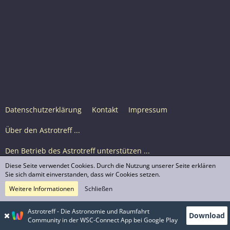
Datenschutzerklärung
Kontakt
Impressum
Über den Astrotreff ...
Den Betrieb des Astrotreff unterstützen ...
Diese Seite verwendet Cookies. Durch die Nutzung unserer Seite erklären
Nutzungsbedingungen
Sie sich damit einverstanden, dass wir Cookies setzen.
Weitere Informationen
Schließen
Astrotreff Portal M2
© Astrotreff 2001-2026, lizenziert unter CC BY-SA,
Astrotreff - Die Astronomie und Raumfahrt
Download
sofern für einzelne Inhalte nicht anders angegeben
Community in der WSC-Connect App bei Google Play