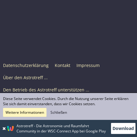
Datenschutzerklärung
Kontakt
Impressum
Über den Astrotreff ...
Den Betrieb des Astrotreff unterstützen ...
Diese Seite verwendet Cookies. Durch die Nutzung unserer Seite erklären
Nutzungsbedingungen
Sie sich damit einverstanden, dass wir Cookies setzen.
Weitere Informationen
Schließen
Astrotreff Portal M2
© Astrotreff 2001-2026, lizenziert unter CC BY-SA,
Astrotreff - Die Astronomie und Raumfahrt
Download
sofern für einzelne Inhalte nicht anders angegeben
Community in der WSC-Connect App bei Google Play