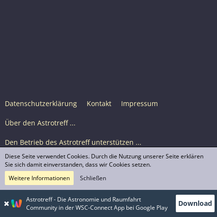
Datenschutzerklärung
Kontakt
Impressum
Über den Astrotreff ...
Den Betrieb des Astrotreff unterstützen ...
Diese Seite verwendet Cookies. Durch die Nutzung unserer Seite erklären
Nutzungsbedingungen
Sie sich damit einverstanden, dass wir Cookies setzen.
Weitere Informationen
Schließen
Astrotreff Portal M2
© Astrotreff 2001-2026, lizenziert unter CC BY-SA,
Astrotreff - Die Astronomie und Raumfahrt
Download
sofern für einzelne Inhalte nicht anders angegeben
Community in der WSC-Connect App bei Google Play