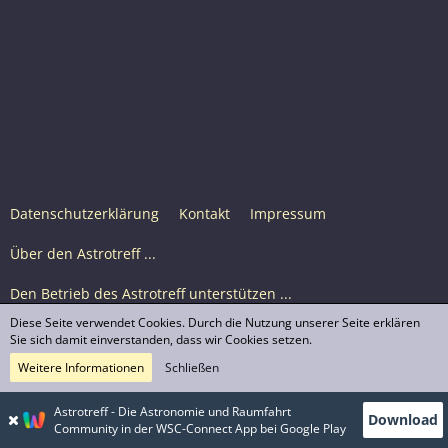
Datenschutzerklärung
Kontakt
Impressum
Über den Astrotreff ...
Den Betrieb des Astrotreff unterstützen ...
Diese Seite verwendet Cookies. Durch die Nutzung unserer Seite erklären
Nutzungsbedingungen
Sie sich damit einverstanden, dass wir Cookies setzen.
Weitere Informationen
Schließen
Astrotreff Portal M2
© Astrotreff 2001-2026, lizenziert unter CC BY-SA,
Astrotreff - Die Astronomie und Raumfahrt
Download
sofern für einzelne Inhalte nicht anders angegeben
Community in der WSC-Connect App bei Google Play