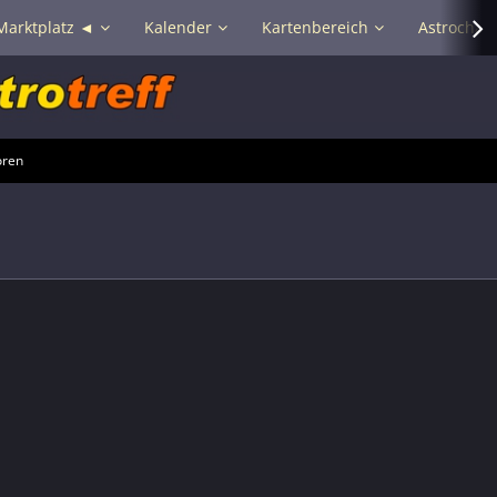
Marktplatz ◄
Kalender
Kartenbereich
Astrochat 
oren