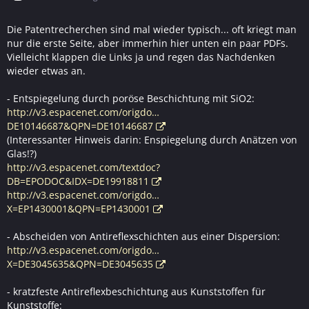
Die Patentrecherchen sind mal wieder typisch... oft kriegt man
nur die erste Seite, aber immerhin hier unten ein paar PDFs.
Vielleicht klappen die Links ja und regen das Nachdenken
wieder etwas an.
- Entspiegelung durch poröse Beschichtung mit SiO2:
http://v3.espacenet.com/origdo…
DE10146687&QPN=DE10146687
(Interessanter Hinweis darin: Enspiegelung durch Anätzen von
Glas!?)
http://v3.espacenet.com/textdoc?
DB=EPODOC&IDX=DE19918811
http://v3.espacenet.com/origdo…
X=EP1430001&QPN=EP1430001
- Abscheiden von Antireflexschichten aus einer Dispersion:
http://v3.espacenet.com/origdo…
X=DE3045635&QPN=DE3045635
- kratzfeste Antireflexbeschichtung aus Kunststoffen für
Kunststoffe: