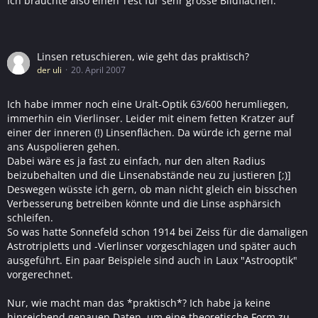
Ich bräuchte also einen Test für sehr grosse Bildflächen.
Linsen retuschieren, wie geht das praktisch?
der uli
20. April 2007
Ich habe immer noch eine Uralt-Optik 63/600 herumliegen,
immerhin ein Vierlinser. Leider mit einem fetten Kratzer auf
einer der inneren (!) Linsenflächen. Da würde ich gerne mal
ans Auspolieren gehen.
Dabei wäre es ja fast zu einfach, nur den alten Radius
beizubehalten und die Linsenabstände neu zu justieren [;)]
Deswegen wüsste ich gern, ob man nicht gleich ein bisschen
Verbesserung betreiben könnte und die Linse asphärsich
schleifen.
So was hatte Sonnefeld schon 1914 bei Zeiss für die damaligen
Astrotripletts und -Vierlinser vorgeschlagen und später auch
ausgeführt. Ein paar Beispiele sind auch in Laux "Astrooptik"
vorgerechnet.
Nur, wie macht man das *praktisch*? Ich habe ja keine
hinreichend genauen Daten, um eine theoretische Form zu