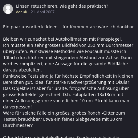
Linsen retuschieren, wie geht das praktisch?
der uli
21. April 2007
Ein paar unsortierte Ideen... für Kommentare wäre ich dankbar
Bleiben wir zunächst bei Autokollimation mit Planspiegel.
Ich müsste ein sehr grosses Bildfeld von 250 mm Durchmesser
überprüfen. Punktweise Methoden wie Foucault müsste ich
10fach durchführen mit steigendem Abstand zur Achse. Dann
wird es kompliziert, eine Aussage für die gesamte Bildfläche
daraus abzuleiten.
Punktweise Tests sind ja für höchste Empfindlichkeit in kleinen
Bereichen gut. Ideal für starke Nachvergrößerung mit Okular.
Das Objektiv ist aber für uralte, fotografische Auflösung über
grosse Bildfelder gerechnet. D.h. Fotoplatten 13x18cm mit
einer Auflösungsgrenze von etlichen 10 um. Strehl kann man
da vergessen!
Wäre für solche Fälle ein großes, grobes Ronchi-Gitter zum
Testen brauchbar? Etwa ein feines Siebgewebe mit 30 cm
Durchmesser?
Oder ich lasse die Autokollimation. Sondern stelle in die