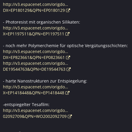
http://v3.espacenet.com/origdo…
DX=EP180129&QPN=EP0180129
- Photoresist mit organischen Silikaten:
http://v3.espacenet.com/origdo…
X=EP1197511&QPN=EP1197511
- noch mehr Polymerchemie für optische Vergütungsschichten:
http://v3.espacenet.com/origdo…
DX=EP823661&QPN=EP0823661
http://v3.espacenet.com/origdo…
DE19544763&QPN=DE19544763
- harte Nanostrukturen zur Entspiegelung:
http://v3.espacenet.com/origdo…
X=EP1418448&QPN=EP1418448
-entspiegelter Tesafilm:
http://v3.espacenet.com/origdo…
02092709&QPN=WO2002092709