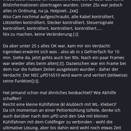
Bildinformationen übertragen wurden. Unter 25s war jedoch
alles in Ordnung, na ja, Hotpixel...[xx(]
Also Cam nochmal aufgeschraubt, alle Kabel kontrolliert,
Lötstellen kontrolliert, Stecker kontrolliert, Steuersignale
kontrolliert, kontrolliert, kontrolliert, kontrolliert.....
Nix zu machen, keine Veränderung.[:(]
Da aber unter 25 s alles OK war, kam mir ein Verdacht:
irgendwo erwärmt sich was - also ab in s Gefrierfach für 10
min. Siehe da, jetzt gehts auch bei 90s. Nach ein paar Frames
war wieder alles beim alten[:(!]. Dazwischen war ein Frame bei
dem nur die halben Zeilen ausgelesen wurden - daher der
Verdacht: Der NEC µPD16510 wird warm und verliert (teilweise)
seine Funktion[}:)].
Hat jemand schon mal ähnliches beobachtet? Wie Abhilfe
schaffen?
Reicht eine kleine Kühlfahne (kl Alublech mit WL- Kleber)?
Da ich momentan an einer Peltierkühlung tüftele, denke ich
auch darüber nach den µPD und den SAA mit kleinen
Kühlfahnen mit dem Coldfinger zu verbinden - wohl die
ultimative Lösung, aber bis dahin wird wohl noch etwas Zeit