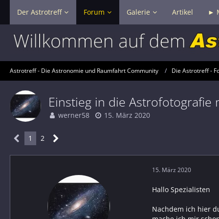
Der Astrotreff
Forum
Galerie
Artikel
► 
Astrotreff - Die Astronomie und Raumfahrt Community
Die Astrotreff - F
Einstieg in die Astrofotograf
werner58
15. März 2020
1
2
15. März 2020
Hallo Spezialisten
Nachdem ich hier d
mache ich mir schon