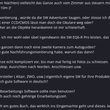
lten Nächten) vielleicht das Ganze auch vom Zimmer aus steuern m
 10m )?
ontierung , würde da die SW Adventurer taugen, oder stosse ich 
it einer CCD/CMOS lässt man doch die Okulare weg oder?
er an die Objekte herankommt ist mir schleierhaft.
ich mir wohl oder übel irgendwann die SW EQ6-R Pro leisten, das i
m ganzen dann noch eine zweite Kamera zum Autoguiden?
e gute Nachführungsmontierung habe, warum das dann?
nze echt kompliziert vor, bis man mal fertig ist Fotos zu schiessen.
eskop, Ausrichten nach Norden, Anschliessen usw.
teller ( Altair, ZWO, usw.) eigentlich eigene SW für ihre Produkte
uch gute Software in deutsch?
dbearbeitungs Software sollte man benutzen?
ch auch noch gehörige Einarbeitungszeit.
uch ein gutes Buch, das wirklich ins Eingemachte geht und dieses. ke