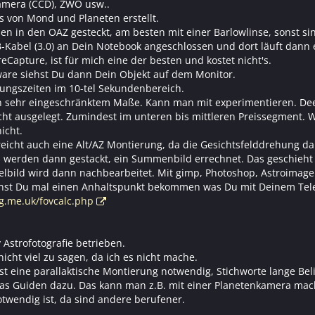
amera (CCD), ZWO usw..
 von Mond und Planeten erstellt.
n in den OAZ gesteckt, am besten mit einer Barlowlinse, sonst si
Kabel (3.0) an Dein Notebook angeschlossen und dort läuft dann ei
reCapture, ist für mich eine der besten und kostet nicht's.
ware siehst Du dann Dein Objekt auf dem Monitor.
htungszeiten im 10-tel Sekundenbereich.
n sehr eingeschränktem Maße. Kann man mit experimentieren. Deep 
ht ausgelegt. Zumindest im unteren bis mittleren Preissegment. Wa
icht.
eicht auch eine Alt/AZ Montierung, da die Gesichtsfelddrehung da k
os werden dann gestackt, ein Summenbild errechnet. Das geschieht z
zelbild wird dann nachbearbeitet. Mit gimp, Photoshop, Astroimage 
annst Du mal einen Anhaltspunkt bekommen was Du mit Deinem Te
g.me.uk/fovcalc.php
Astrofotografie betrieben.
nicht viel zu sagen, da ich es nicht mache.
st eine parallaktische Montierung notwendig, Stichworte lange Beli
 Guiden dazu. Das kann man z.B. mit einer Planetenkamera mache
otwendig ist, da sind andere berufener.