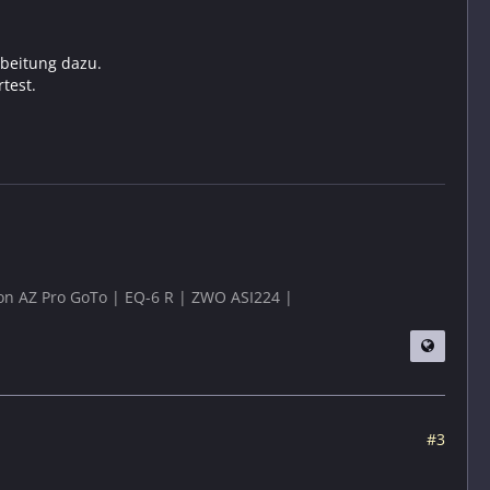
beitung dazu.
test.
ron AZ Pro GoTo | EQ-6 R | ZWO ASI224 |
#3