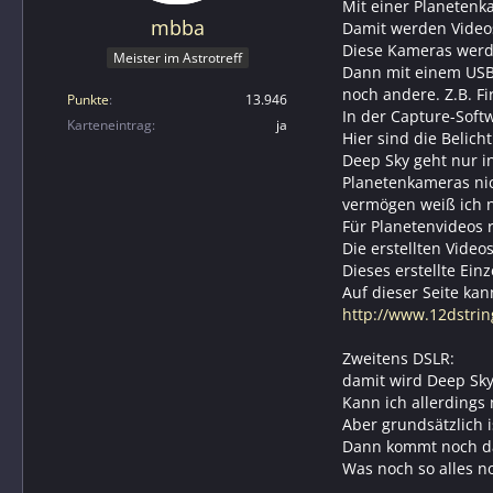
Mit einer Planetenk
mbba
Damit werden Videos
Diese Kameras werde
Meister im Astrotreff
Dann mit einem USB-
noch andere. Z.B. Fi
Punkte
13.946
In der Capture-Soft
Karteneintrag
ja
Hier sind die Belic
Deep Sky geht nur i
Planetenkameras nic
vermögen weiß ich n
Für Planetenvideos r
Die erstellten Vide
Dieses erstellte Ein
Auf dieser Seite k
http://www.12dstrin
Zweitens DSLR:
damit wird Deep Sky 
Kann ich allerdings 
Aber grundsätzlich i
Dann kommt noch das
Was noch so alles n