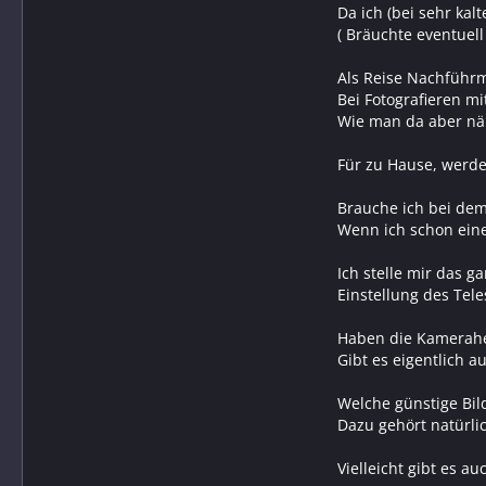
Da ich (bei sehr ka
( Bräuchte eventuell
Als Reise Nachführm
Bei Fotografieren m
Wie man da aber näh
Für zu Hause, werde 
Brauche ich bei de
Wenn ich schon ein
Ich stelle mir das ga
Einstellung des Tel
Haben die Kamerahers
Gibt es eigentlich a
Welche günstige Bil
Dazu gehört natürli
Vielleicht gibt es a