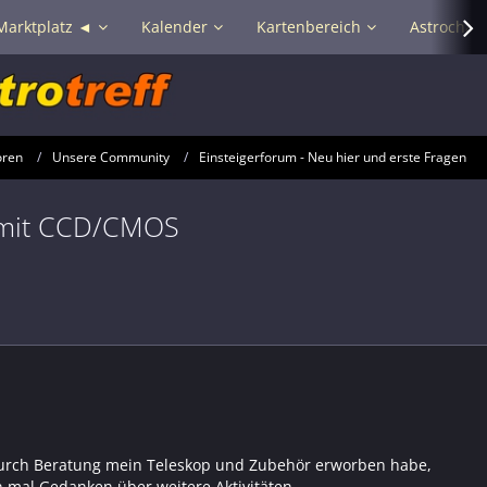
Marktplatz ◄
Kalender
Kartenbereich
Astrochat 
oren
Unsere Community
Einsteigerforum - Neu hier und erste Fragen
ie mit CCD/CMOS
urch Beratung mein Teleskop und Zubehör erworben habe,
 mal Gedanken über weitere Aktivitäten.