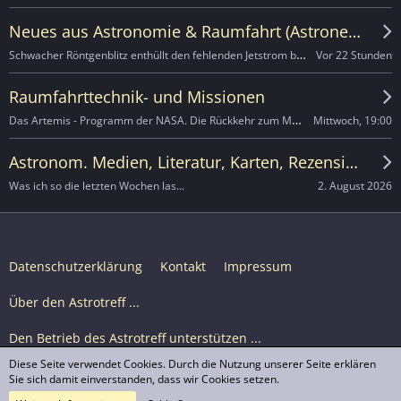
Neues aus Astronomie & Raumfahrt (Astronews)
Schwacher Röntgenblitz enthüllt den fehlenden Jetstrom bei einer Supernova-Explosion
Vor 22 Stunden
Raumfahrttechnik- und Missionen
Das Artemis - Programm der NASA. Die Rückkehr zum Mond.
Mittwoch, 19:00
Astronom. Medien, Literatur, Karten, Rezensionen
2. August 2026
Was ich so die letzten Wochen las...
Datenschutzerklärung
Kontakt
Impressum
Über den Astrotreff ...
Den Betrieb des Astrotreff unterstützen ...
Diese Seite verwendet Cookies. Durch die Nutzung unserer Seite erklären
Nutzungsbedingungen
Sie sich damit einverstanden, dass wir Cookies setzen.