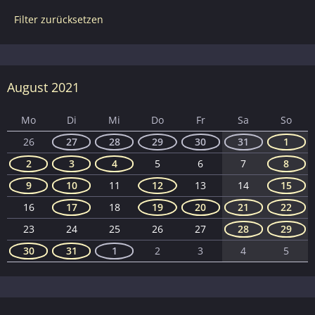
Filter zurücksetzen
August 2021
Mo
Di
Mi
Do
Fr
Sa
So
26
27
28
29
30
31
1
2
3
4
5
6
7
8
9
10
11
12
13
14
15
16
17
18
19
20
21
22
23
24
25
26
27
28
29
30
31
1
2
3
4
5