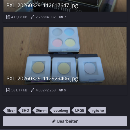
PXL_20260329_112617647.jpg
413,08 kB
2.268×4.032
7
PXL_20260329_112929406.jpg
581,17 kB
4.032×2.268
9
filter
SHO
36mm
optolong
LRGB
lrgbsho
Bearbeiten