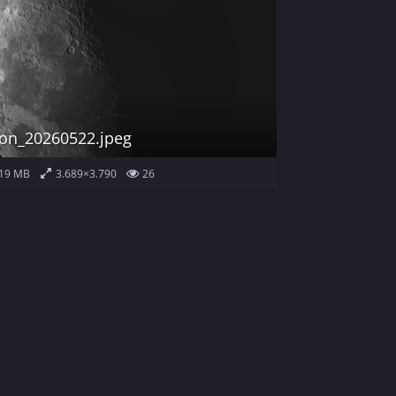
on_20260522.jpeg
19 MB
3.689×3.790
26