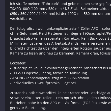
ich straffe meinen "Fuhrpark" und gebe meinen sehr gepfle
TSAPO100Q (100 mm / 580 mm / f/5,8) ab. Bei meinen aktue
(250 / 360 / 900 / 1400 mm) ist der 100Q mit 580 mm der am
verzichtbare.
Der fotografisch wohl unkomplizierteste 4-Zöller-APO – sofor
ohne Gefummel: Field Flattener ist integriert (Quadruplet/Pet
brauchst also keinen separaten Korrektor. Kein Backfocus-St
Millimeter-Justieren des Arbeitsabstands, keine verzogenen
Bildfeld richtest du über den integrierten Rotator sauber au
Kamera zu lösen und neu zu klemmen. Kamera dran, fokussie
Eckdaten:
- Quadruplet, voll auf Vollformat gerechnet, randscharf bis i
- FPL-53 Objektiv (Ohara), farbreine Abbildung
- 4"-CNC-Zahnstangenauszug mit 360°-Rotation
- individuelles TS-Prüfprotokoll liegt bei
Zustand: Optik einwandfrei, keine Kratzer oder Beschläge au
schwarz eloxierten Teilen – rein optisch, ohne jeden Einflus
Betrieben habe ich den APO mit Vollformat (EOS Ra) sowie A
gern zur Beurteilung.