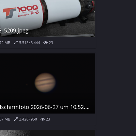
_5209.jpeg
72 MB
5.513×3.444
23
Bildschirmfoto 2026-06-27 um 10.52.40.png
57 MB
2.420×950
23