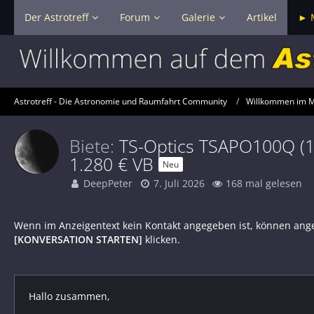
Der Astrotreff
Forum
Galerie
Artikel
► 
Astrotreff - Die Astronomie und Raumfahrt Community
Willkommen im Ma
Biete
TS-Optics TSAPO100Q (10
1.280 € VB
Neu
DeepPeter
7. Juli 2026
168 mal gelesen
Wenn im Anzeigentext kein Kontakt angegeben ist, können ang
[KONVERSATION STARTEN]
klicken.
Hallo zusammen,