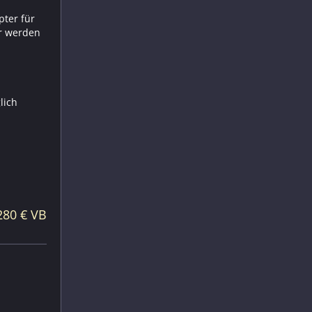
pter für
ir werden
lich
280 € VB