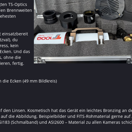
gten TS-Optics
llen Brennweiten
 ehesten
t einsatzbereit
zval), du
ress, kein
 Ecken. Und das
s, ohne die
ren, fertig.
n die Ecken (49 mm Bildkreis)
f den Linsen. Kosmetisch hat das Gerät ein leichtes Bronzing an d
s auf die Abbildung. Beispielbilder und FITS-Rohmaterial gerne auf
SI183 (Schmalband) und ASI2600 – Material zu allen Kameras schic