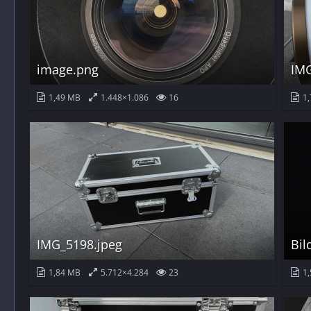
image.png
IMG
1,49 MB
1.448×1.086
16
1,
IMG_5198.jpeg
1,84 MB
5.712×4.284
23
1,