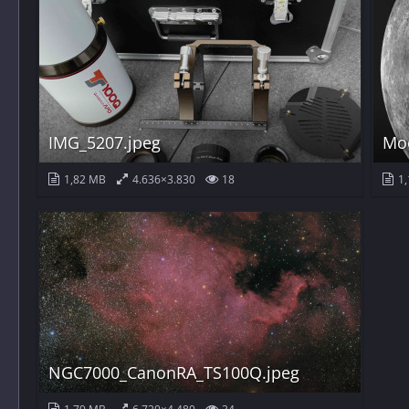
IMG_5207.jpeg
Mo
1,82 MB
4.636×3.830
18
1,
NGC7000_CanonRA_TS100Q.jpeg