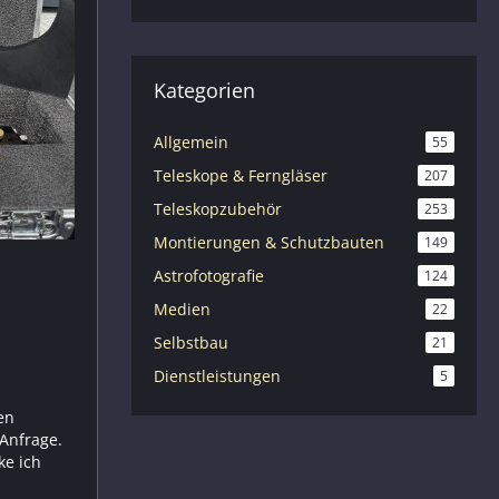
Kategorien
Allgemein
55
Teleskope & Ferngläser
207
Teleskopzubehör
253
Montierungen & Schutzbauten
149
Astrofotografie
124
Medien
22
Selbstbau
21
Dienstleistungen
5
en
 Anfrage.
ke ich