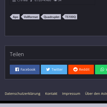
1,79 MB
6.720×4.480
34
Apo
Vollformat
Quadruplet
TS100Q
Teilen
Facebook
Twitter
Reddit
Datenschutzerklärung
Kontakt
Impressum
Über den Astro