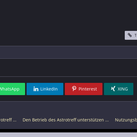
T
WhatsApp
LinkedIn
Pinterest
XING
treff ...
Den Betrieb des Astrotreff unterstützen ...
Nutzungs