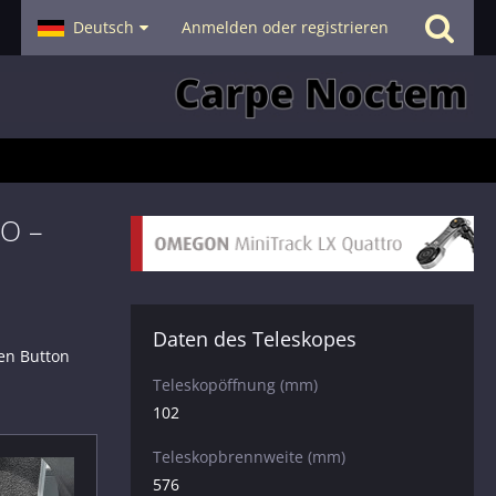
- Smalltalk
Deutsch
Hilfe
Anmelden oder registrieren
PO –
Daten des Teleskopes
en Button
Teleskopöffnung (mm)
102
Teleskopbrennweite (mm)
576