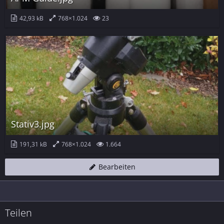
42,93 kB
768×1.024
23
Stativ3.jpg
191,31 kB
768×1.024
1.664
Bearbeiten
Teilen