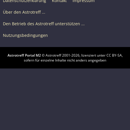
Datenschutzerklärung
Kontakt
Impressum
Über den Astrotreff ...
Den Betrieb des Astrotreff unterstützen ...
Nutzungsbedingungen
Astrotreff Portal M2
© Astrotreff 2001-2026, lizenziert unter CC BY-SA,
sofern für einzelne Inhalte nicht anders angegeben