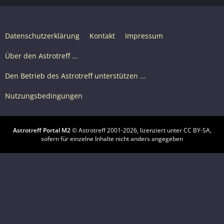
Datenschutzerklärung
Kontakt
Impressum
Über den Astrotreff ...
Den Betrieb des Astrotreff unterstützen ...
Nutzungsbedingungen
Astrotreff Portal M2
© Astrotreff 2001-2026, lizenziert unter CC BY-SA,
sofern für einzelne Inhalte nicht anders angegeben