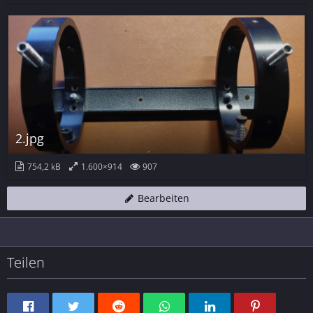
2.jpg
754,2 kB
1.600×914
907
Bearbeiten
Teilen