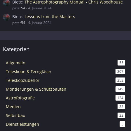
Biete
The Astrophotography Manual - Chris Woodhouse
peter54
-
4. Januar 2024
Biete
Lessons from the Masters
peter54
-
4. Januar 2024
Kategorien
Allgemein
55
Teleskope & Ferngläser
207
Teleskopzubehör
253
Montierungen & Schutzbauten
149
Astrofotografie
124
Medien
22
Selbstbau
22
Dienstleistungen
5