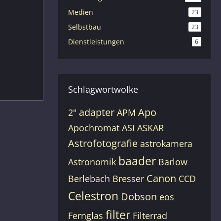
Medien
23
Selbstbau
23
Dienstleistungen
6
Schlagwortwolke
adapter
Apo
2"
APM
Apochromat
ASI
ASKAR
Astrofotografie
astrokamera
baader
Astronomik
Barlow
Canon
Berlebach
Bresser
CCD
Celestron
Dobson
eos
filter
Fernglas
Filterrad