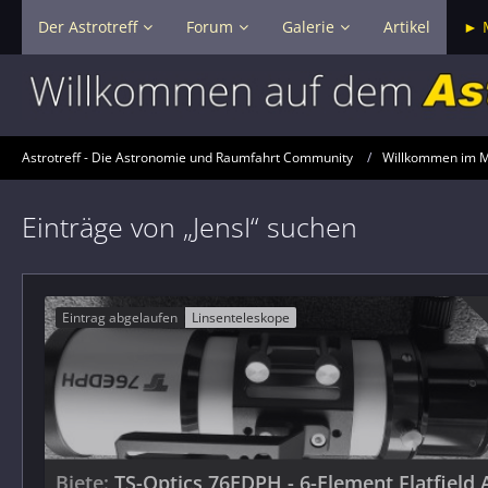
Der Astrotreff
Forum
Galerie
Artikel
► 
Astrotreff - Die Astronomie und Raumfahrt Community
Willkommen im Ma
Einträge von „JensI“ suchen
Eintrag abgelaufen
Linsenteleskope
Biete
TS-Optics 76EDPH - 6-Element Flatfield