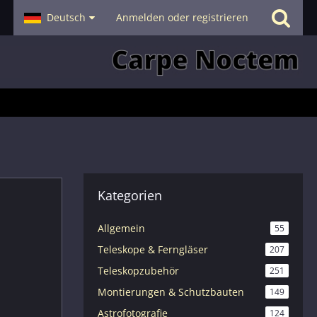
- Smalltalk
Deutsch
Hilfe
Anmelden oder registrieren
Kategorien
Allgemein
55
Teleskope & Ferngläser
207
Teleskopzubehör
251
Montierungen & Schutzbauten
149
Astrofotografie
124