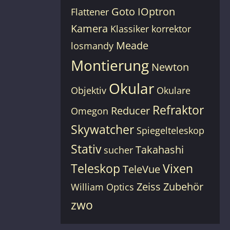
Goto
IOptron
Flattener
Kamera
Klassiker
korrektor
Meade
losmandy
Montierung
Newton
Okular
Objektiv
Okulare
Refraktor
Reducer
Omegon
Skywatcher
Spiegelteleskop
Stativ
Takahashi
sucher
Teleskop
Vixen
TeleVue
Zeiss
Zubehör
William Optics
zwo