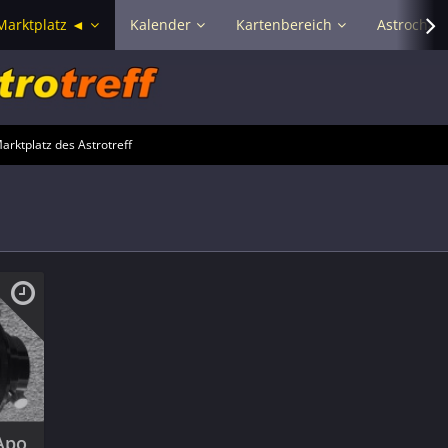
Marktplatz ◄
Kalender
Kartenbereich
Astrochat 
rktplatz des Astrotreff
 Apo