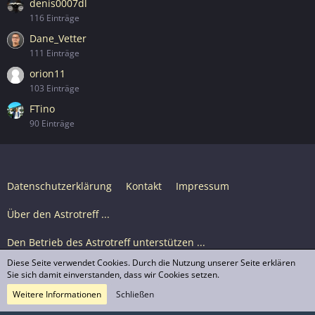
denis0007dl
116 Einträge
Dane_Vetter
111 Einträge
orion11
103 Einträge
FTino
90 Einträge
Datenschutzerklärung
Kontakt
Impressum
Über den Astrotreff ...
Den Betrieb des Astrotreff unterstützen ...
Diese Seite verwendet Cookies. Durch die Nutzung unserer Seite erklären
Nutzungsbedingungen
Sie sich damit einverstanden, dass wir Cookies setzen.
Weitere Informationen
Schließen