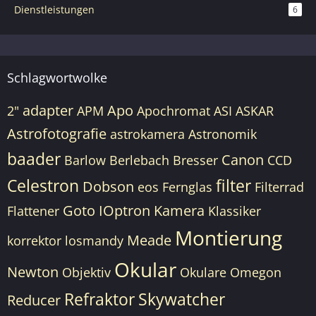
Dienstleistungen
6
Schlagwortwolke
adapter
Apo
2"
APM
Apochromat
ASI
ASKAR
Astrofotografie
astrokamera
Astronomik
baader
Canon
Barlow
Berlebach
Bresser
CCD
Celestron
filter
Dobson
eos
Fernglas
Filterrad
Goto
IOptron
Kamera
Flattener
Klassiker
Montierung
Meade
korrektor
losmandy
Okular
Newton
Objektiv
Okulare
Omegon
Refraktor
Skywatcher
Reducer