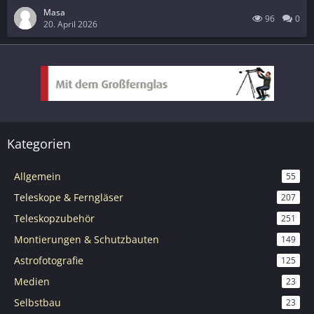
Masa
96
0
20. April 2026
Kategorien
Allgemein
55
Teleskope & Ferngläser
207
Teleskopzubehör
251
Montierungen & Schutzbauten
149
Astrofotografie
125
Medien
23
Selbstbau
23