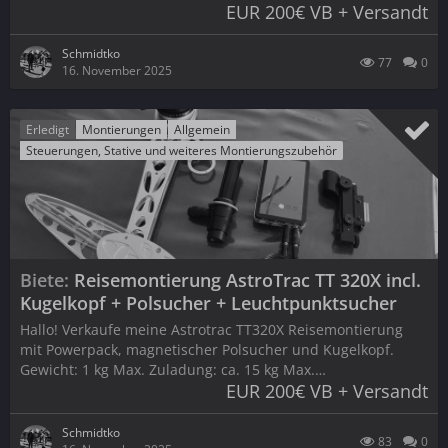
EUR 200€ VB + Versandt
Schmidtko
77
0
16. November 2025
Erledigt
Montierungen
Allgemein
Steuerungen, Stative und weiteres Montierungszubehör
Biete
Reisemontierung AstroTrac TT 320X incl.
Kugelkopf + Polsucher + Leuchtpunktsucher
Hallo! Verkaufe meine Astrotrac TT320X Reisemontierung
mit Powerpack, magnetischer Polsucher und Kugelkopf.
Gewicht: 1 kg Max. Zuladung: ca. 15 kg Max.…
EUR 200€ VB + Versandt
Schmidtko
83
0