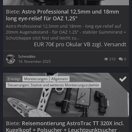
Biete
Astro Professional 12,5mm und 18mm
long eye-relief für OAZ 1,25"
Astro Professional 12,5mm und 18mm - long eye-relief auf
20mm Augenabstand - für OAZ 1,25" - stabiler Gummirand +
Schutzkappe sitzt fest und leicht zu…
EUR 70€ pro Okular VB zzgl. Versandt
Schmidtko
210
0
16. November 2025
Erledigt
Montierungen
Allgemein
Steuerungen, Stative und weiteres Montierungszubehör
Biete
Reisemontierung AstroTrac TT 320X incl.
Kugelkopf + Polsucher + Leuchtpunktsucher