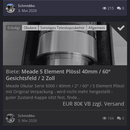
Schmidtko
215
0
3. Mai 2026
Erledigt
Okulare
Sonstiges Teleskopzubehör
Allgemein
Biete
Meade 5 Element Plössl 40mm / 60°
Gesichtsfeld / 2 Zoll
Meade Okular Serie 5000 / 40mm / 2" / 60° / 5 Element Plössl
mit Original Verpackung - wird nicht mehr hergestellt -
guter Zustand Kappe sitzt fest, finde…
EUR 80€ VB zzgl. Versand
Schmidtko
104
0
3. Mai 2026