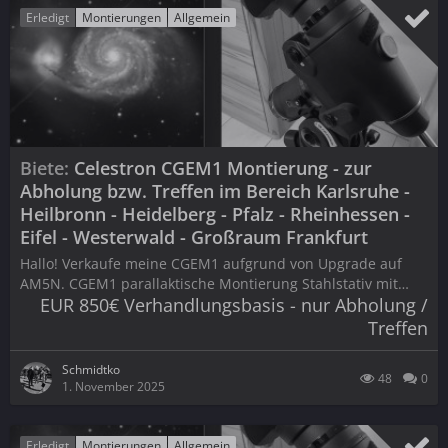
Erledigt
Montierungen
Allgemein
Biete
Celestron CGEM1 Montierung - zur
Abholung bzw. Treffen im Bereich Karlsruhe -
Heilbronn - Heidelberg - Pfalz - Rheinhessen -
Eifel - Westerwald - Großraum Frankfurt
Hallo! Verkaufe meine CGEM1 aufgrund von Upgrade auf
AM5N. CGEM1 parallaktische Montierung Stahlstativ mit…
EUR 850€ Verhandlungsbasis - nur Abholung /
Treffen
Schmidtko
48
0
1. November 2025
Erledigt
Montierungen
Allgemein