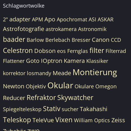
Schlagwortwolke
adapter
Apo
2"
APM
Apochromat
ASI
ASKAR
Astrofotografie
astrokamera
Astronomik
baader
Canon
Barlow
Berlebach
Bresser
CCD
Celestron
filter
Dobson
eos
Fernglas
Filterrad
Goto
IOptron
Kamera
Flattener
Klassiker
Montierung
Meade
korrektor
losmandy
Okular
Newton
Objektiv
Okulare
Omegon
Refraktor
Skywatcher
Reducer
Stativ
Takahashi
Spiegelteleskop
sucher
Teleskop
Vixen
TeleVue
Zeiss
William Optics
zwo