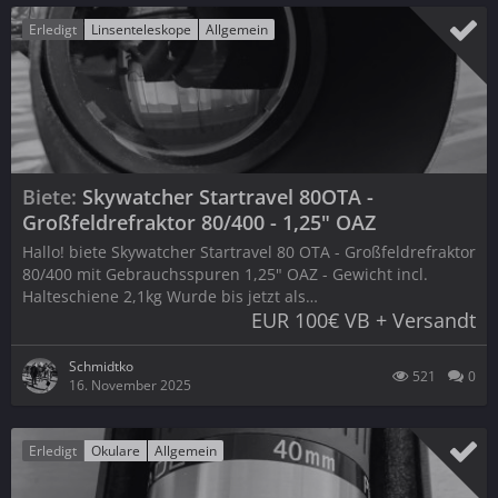
Erledigt
Linsenteleskope
Allgemein
Biete
Skywatcher Startravel 80OTA -
Großfeldrefraktor 80/400 - 1,25" OAZ
Hallo! biete Skywatcher Startravel 80 OTA - Großfeldrefraktor
80/400 mit Gebrauchsspuren 1,25" OAZ - Gewicht incl.
Halteschiene 2,1kg Wurde bis jetzt als…
EUR 100€ VB + Versandt
Schmidtko
521
0
16. November 2025
Erledigt
Okulare
Allgemein