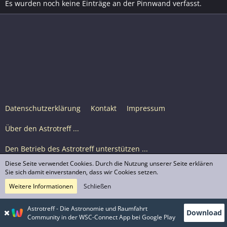
Es wurden noch keine Einträge an der Pinnwand verfasst.
Datenschutzerklärung
Kontakt
Impressum
Über den Astrotreff ...
Den Betrieb des Astrotreff unterstützen ...
Diese Seite verwendet Cookies. Durch die Nutzung unserer Seite erklären
Nutzungsbedingungen
Sie sich damit einverstanden, dass wir Cookies setzen.
Weitere Informationen
Schließen
Astrotreff Portal M2
© Astrotreff 2001-2026, lizenziert unter CC BY-SA,
Astrotreff - Die Astronomie und Raumfahrt
Download
sofern für einzelne Inhalte nicht anders angegeben
Community in der WSC-Connect App bei Google Play