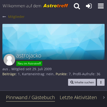
Mitglieder
astrojacko
Neu im Astrotreff
aus
Mitglied seit 29. Juli 2009
Beiträge
1
Karteneintrag
nein
Punkte
7
Profil-Aufrufe
36
Inhalte suchen
Pinnwand / Gästebuch
Letzte Aktivitäten
Le