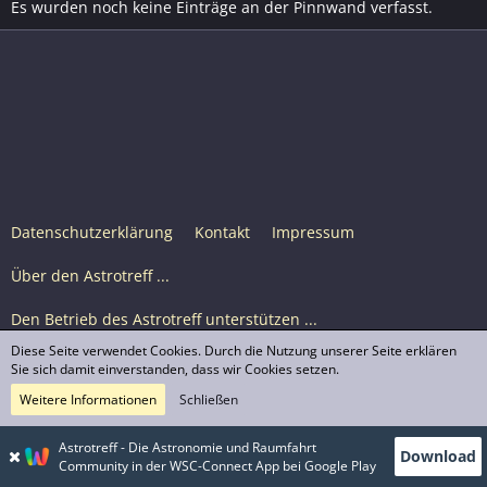
Es wurden noch keine Einträge an der Pinnwand verfasst.
Datenschutzerklärung
Kontakt
Impressum
Über den Astrotreff ...
Den Betrieb des Astrotreff unterstützen ...
Diese Seite verwendet Cookies. Durch die Nutzung unserer Seite erklären
Nutzungsbedingungen
Sie sich damit einverstanden, dass wir Cookies setzen.
Weitere Informationen
Schließen
Astrotreff Portal M2
© Astrotreff 2001-2026, lizenziert unter CC BY-SA,
Astrotreff - Die Astronomie und Raumfahrt
Download
sofern für einzelne Inhalte nicht anders angegeben
Community in der WSC-Connect App bei Google Play